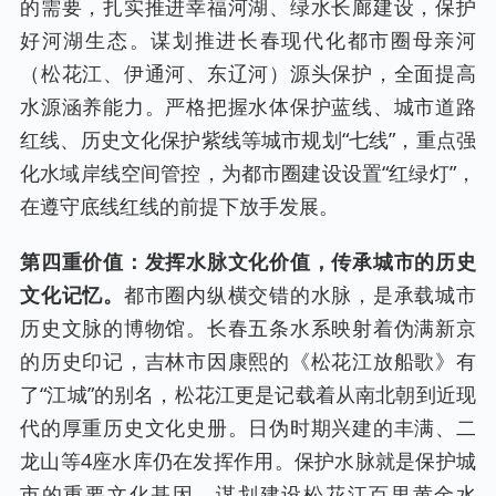
的需要，扎实推进幸福河湖、绿水长廊建设，保护
好河湖生态。谋划推进长春现代化都市圈母亲河
（松花江、伊通河、东辽河）源头保护，全面提高
水源涵养能力。严格把握水体保护蓝线、城市道路
红线、历史文化保护紫线等城市规划“七线”，重点强
化水域岸线空间管控，为都市圈建设设置“红绿灯”，
在遵守底线红线的前提下放手发展。
第四重价值：发挥水脉文化价值，传承城市的历史
文化记忆。
都市圈内纵横交错的水脉，是承载城市
历史文脉的博物馆。长春五条水系映射着伪满新京
的历史印记，吉林市因康熙的《松花江放船歌》有
了“江城”的别名，松花江更是记载着从南北朝到近现
代的厚重历史文化史册。日伪时期兴建的丰满、二
龙山等4座水库仍在发挥作用。保护水脉就是保护城
市的重要文化基因。谋划建设松花江百里黄金水