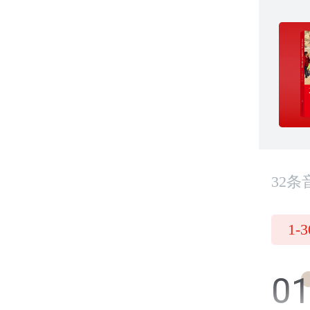
32条
1-3
0