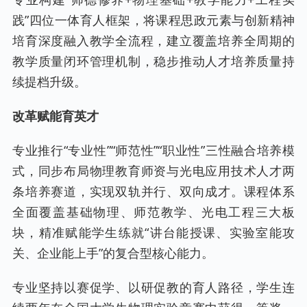
践”四位一体育人框架，将课程思政元素与创新精神
培育深度融入教学全流程，建立覆盖培养全周期的
教学质量闭环管理机制，稳步推动人才培养质量持
续提档升级。
改革赋能育英才
专业推行“专业性”“师范性”“职业性”三性融合培养模
式，同步布局物理教育师资与光电应用技术人才两
条培养赛道，实现双轨并行、双向成才。课程体系
全面覆盖基础物理、师范教学、光电工程三大板
块，精准赋能学生练就“讲台能授课、实验室能攻
关、企业能上手”的复合型核心能力。
专业坚持以赛促学、以研促教的育人路径，学生连