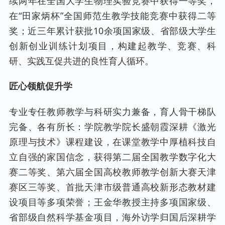
续两年在全国大学生物理实验竞赛中获得一等奖，
在“田家炳杯”全国师范生教学技能竞赛中获得二等
奖；近三年累计获批10余项国家级、省部级大学生
创新创业训练计划项目，构建起教学、竞赛、科
研、实践互促共进的良性育人循环。
匠心领航促升学
专业专任教师教学与科研实力兼备，育人骨干梯队
完备、各有所长：学院教学院长盛朝霞深耕《激光
原理与技术》课程建设，在课堂教学中厚植科技自
立自强的家国信念，获得第二届全国教学数字化大
赛二等奖、第六届全国高校教师教学创新大赛天津
赛区三等奖、首批天津市级普通高校新形态教材建
设项目等多项荣誉；王金华教授主持多项国家级、
省部级自然科学基金项目，海外访学归国后深耕学