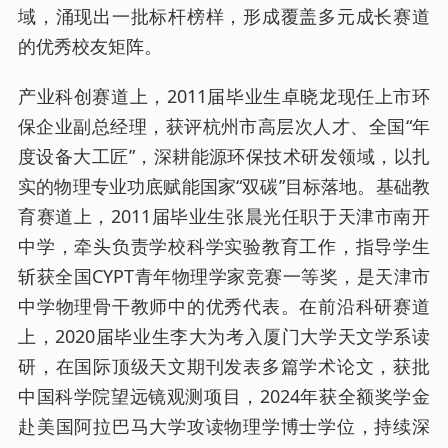
域，涌现出一批标杆榜样，形成覆盖多元成长赛道
的优秀校友矩阵。
产业科创赛道上，2011届毕业生卓晓龙现任上市环
保企业副总经理，获评杭州市高层次人才、全国“年
度设备大工匠”，深耕能源环保技术研发领域，以扎
实的物理专业功底赋能国家“双碳”目标落地。基础教
育赛道上，2011届毕业生张晨光任职于天津市南开
中学，牵头负责学校科学实验教育工作，指导学生
斩获全国CYPT青年物理学家竞赛一等奖，是天津市
中学物理骨干教师中的优秀代表。在前沿科研赛道
上，2020届毕业生李大为考入厦门大学天文学系读
研，在国际顶级天文期刊发表多篇学术论文，获批
中国科学院望远镜观测项目，2024年获全额奖学金
赴美国阿拉巴马大学攻读物理学博士学位，持续深