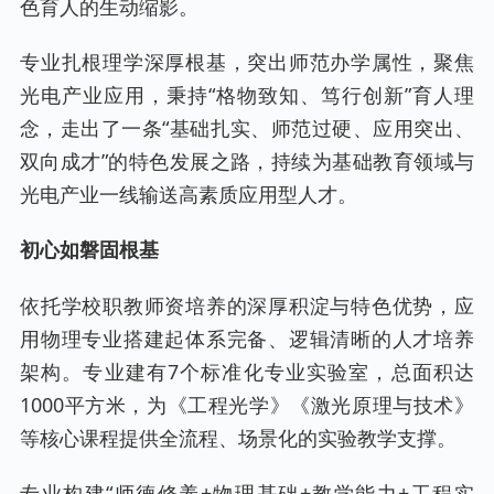
色育人的生动缩影。
专业扎根理学深厚根基，突出师范办学属性，聚焦
光电产业应用，秉持“格物致知、笃行创新”育人理
念，走出了一条“基础扎实、师范过硬、应用突出、
双向成才”的特色发展之路，持续为基础教育领域与
光电产业一线输送高素质应用型人才。
初心如磐固根基
依托学校职教师资培养的深厚积淀与特色优势，应
用物理专业搭建起体系完备、逻辑清晰的人才培养
架构。专业建有7个标准化专业实验室，总面积达
1000平方米，为《工程光学》《激光原理与技术》
等核心课程提供全流程、场景化的实验教学支撑。
专业构建“师德修养+物理基础+教学能力+工程实