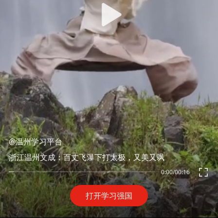
@温州学习平台
浙江温州文成：百丈飞瀑下打太极，又美又飒
0:00
/
00:16
打开学习强国