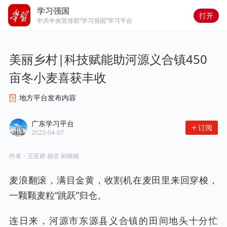
学习强国
打开
中共中央宣传部“学习强国”学习平台
美丽乡村|科技赋能助河源义合镇450
亩冬小麦喜获丰收
地方平台发布内容
广东学习平台
订阅
2022-04-07
作者：
王亚娇 杨坚 郝晓楠
麦浪翻滚，满目金黄，收割机在麦田里来回穿梭，
一颗颗麦粒“跳跃”归仓。
连日来，河源市东源县义合镇的田间地头十分忙