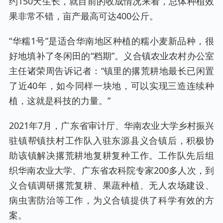
约150天生长，就目前的收成情况来看，总体种植效
果非常不错，亩产最高可达400公斤。
“华糯1号”是适合华南地区种植的糯小麦新品种，很
好地填补了冬闲田的“档期”。义合镇农业农村办公室
主任诸荣周告诉记者：“镇里的撂荒耕地最长已闲置
了近40年，如今同样一块地，可以实现三造连续种
植，这就是科技的力量。”
2021年7月，广东省审计厅、华南农业大学乡村振兴
驻镇帮镇扶村工作队入驻东源县义合镇后，积极协
助该镇解决撂荒耕地复耕复种工作。工作队先后组
织华南农业大学、广东省农科院专家200多人次，到
义合镇调研撂荒复耕、果蔬种植、无人农场建设、
病虫害防治等工作，为义合镇提供了科学有效的方
案。