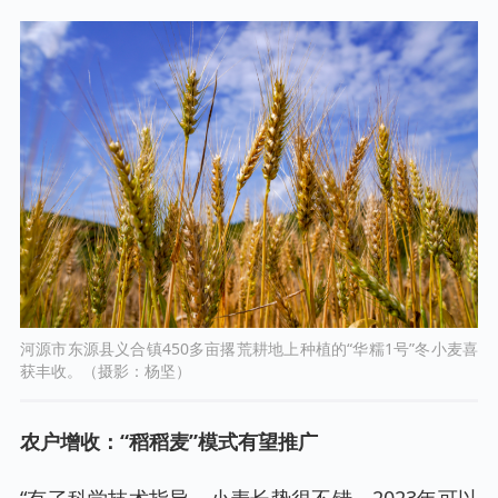
河源市东源县义合镇450多亩撂荒耕地上种植的“华糯1号”冬小麦喜
获丰收。（摄影：杨坚）
农户增收：“稻稻麦”模式有望推广
“有了科学技术指导，小麦长势很不错，2023年可以