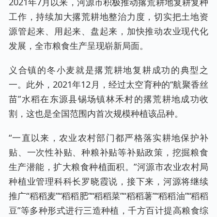
2021年7月以来，河源市积极推动撂荒耕地复耕复种
工作，持续加大撂荒耕地整治力度，切实把土地资
源管起来、用起来、盘起来，加快推动农业现代化
发展，全市粮食生产呈现崭新局面。
义合镇的冬小麦就是撂荒耕地复耕成功的典型之
一。此外，2021年12月，经过太空育种的“航聚香丝
苗”水稻在东源县锡场镇林禾村的撂荒耕地成功收
割，这也是全国范围内首次规模种植该品种。
“一直以来，农业农村部门都严格落实耕地保护补
贴、一次性补贴、种粮补贴等补贴政策，挖掘粮食
生产潜能，扩大粮食种植面积。”河源市农业农村局
种植业管理科科长罗晓霞说，接下来，河源将继续
推广“稻稻麦”“稻稻肥”“稻稻菜”“稻稻薯”“稻稻油”“稻稻
豆”等多种形式进行三造种植，千方百计提高粮食综