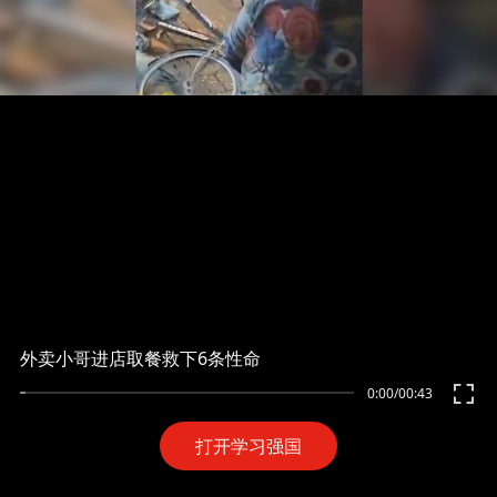
外卖小哥进店取餐救下6条性命
0:00
/
00:43
打开学习强国