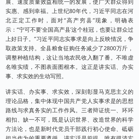
展、速度质量效益相统一的发展，使广大群众得到
实惠、感到幸福。上世纪80年代，习近平同志在河
北正定工作时，面对“高产穷县”现象，明确表
示：“宁可不要‘全国高产县’这个桂冠，也要让群众过
上好日子。”习近平同志实事求是向上反映情况，争
取政策支持。全县粮食征购任务减少了2800万斤，
调整种植结构，这让当地农民收入翻了番。不唯虚
名唯实绩，不图表面图根本。这正是讲实话、办实
事、求实效的生动写照。
讲实话、办实事、求实效，深刻彰显马克思主义的
理论品格，集中体现中国共产党人实事求是的思想
路线与求真务实的工作作风。三者辩证统一、环环
相扣、缺一不可，既是认识世界、改造世界的科学
方法论，也是新时代党员干部践行初心使命、砥砺
担当作为的重要遵循。讲实话是前提，唯有摸清实