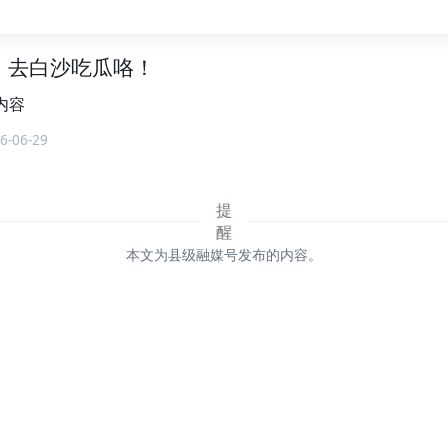
走！去白沙吃瓜咯！
内容
6-06-29
本文为县级融媒号发布的内容。