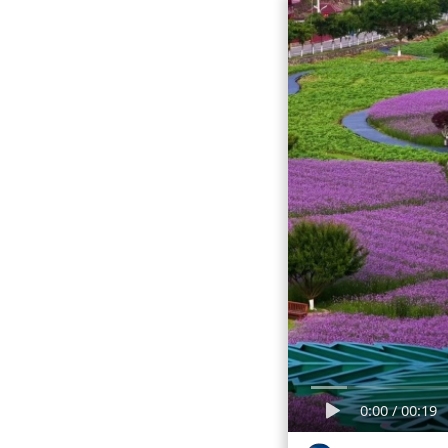
0:00
/
00:19