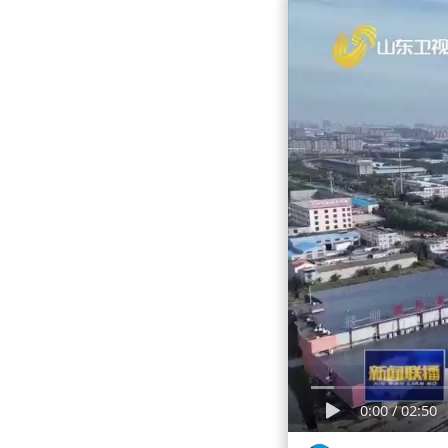
0:00
/
02:50