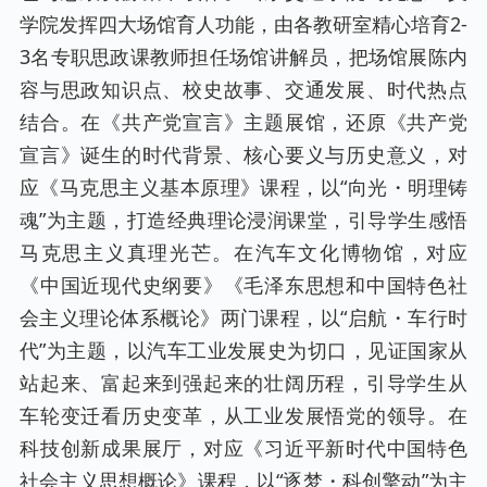
学院发挥四大场馆育人功能，由各教研室精心培育2-
3名专职思政课教师担任场馆讲解员，把场馆展陈内
容与思政知识点、校史故事、交通发展、时代热点
结合。在《共产党宣言》主题展馆，还原《共产党
宣言》诞生的时代背景、核心要义与历史意义，对
应《马克思主义基本原理》课程，以“向光・明理铸
魂”为主题，打造经典理论浸润课堂，引导学生感悟
马克思主义真理光芒。在汽车文化博物馆，对应
《中国近现代史纲要》《毛泽东思想和中国特色社
会主义理论体系概论》两门课程，以“启航・车行时
代”为主题，以汽车工业发展史为切口，见证国家从
站起来、富起来到强起来的壮阔历程，引导学生从
车轮变迁看历史变革，从工业发展悟党的领导。在
科技创新成果展厅，对应《习近平新时代中国特色
社会主义思想概论》课程，以“逐梦・科创擎动”为主