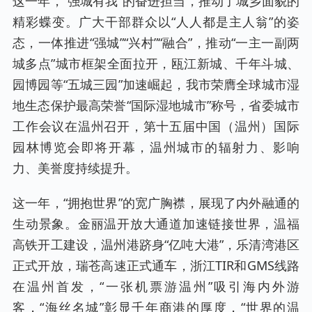
这一年，“强城有我”的奋进担当，推动了城乡面貌的
精彩蝶变。广大干部群众以“人人都是主人翁”的姿
态，一体推进“强城”“兴村”“融合”，推动“一主一副两
城多点”城市框架全面拉开，瓯江新城、千年斗城、
园博园等“五城三园”加速崛起，我市荣膺全球城市湿
地生态保护最高荣誉“国际湿地城市”称号，省委城市
工作会议在温州召开，第十五届中国（温州）国际
园林博览会即将开幕，温州城市的辐射力、影响
力、美誉度持续提升。
这一年，“拥抱世界”的宽广胸襟，展现了内外融通的
生动景象。金丽温开放大通道加速链接世界，温福
高铁开工建设，温州港跻身“亿吨大港”，乐清湾港区
正式开放，瑞苍高速正式通车，浙江TIR和GMS线路
在温州首发，“一张机票游温州”吸引海内外游
客，“海丝名城”彰显千年商港的厚度，“世界的温