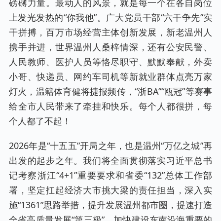
磅礴力量。最动人的风景，就是每一个在各自岗位
上发光发热的“你我他”。广大党员干部“六干争先”实
干拼搏，百万市场经营主体创新发展，新老温州人
携手并进，世界温州人桑梓情深，还有公安民警、
人民教师、医护人员等恪尽职守、默默奉献，外卖
小哥、快递员、网约车司机等新就业群体点亮万家
灯火，温籍体育健将捷报频传，“浙BA”“瓯冠”等赛事
给全市人民带来了牵挂和快乐。每个人都很拼，每
个人都了不起！
2026年是“十五五”开局之年，也是温州“万亿之城”再
出发的起步之年。我们将全面贯彻落实习近平总书
记考察浙江“4+1”重要要求和省委“132”总体工作部
署，坚定扛起经济大市挑大梁的责任担当，深入实
施“1361”思路举措，提升发展温州都市圈，提速打造
全省高质量发展“第三极”，加快建设东南沿海重要的