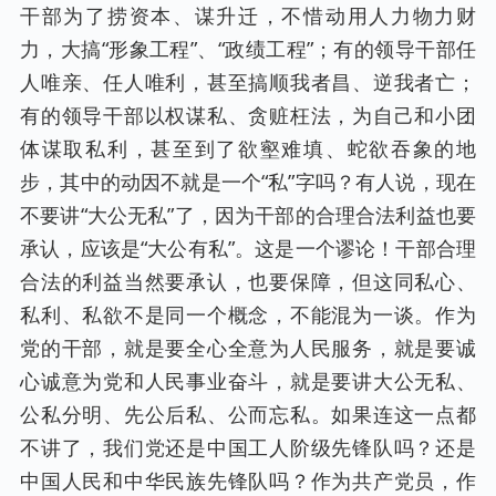
干部为了捞资本、谋升迁，不惜动用人力物力财
力，大搞“形象工程”、“政绩工程”；有的领导干部任
人唯亲、任人唯利，甚至搞顺我者昌、逆我者亡；
有的领导干部以权谋私、贪赃枉法，为自己和小团
体谋取私利，甚至到了欲壑难填、蛇欲吞象的地
步，其中的动因不就是一个“私”字吗？有人说，现在
不要讲“大公无私”了，因为干部的合理合法利益也要
承认，应该是“大公有私”。这是一个谬论！干部合理
合法的利益当然要承认，也要保障，但这同私心、
私利、私欲不是同一个概念，不能混为一谈。作为
党的干部，就是要全心全意为人民服务，就是要诚
心诚意为党和人民事业奋斗，就是要讲大公无私、
公私分明、先公后私、公而忘私。如果连这一点都
不讲了，我们党还是中国工人阶级先锋队吗？还是
中国人民和中华民族先锋队吗？作为共产党员，作