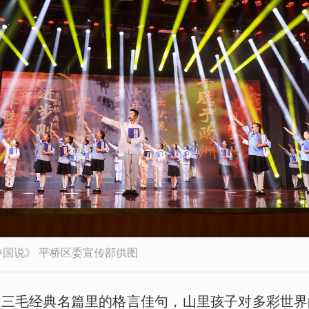
国说》 平桥区委宣传部供图
、三毛经典名篇里的格言佳句，山里孩子对多彩世界