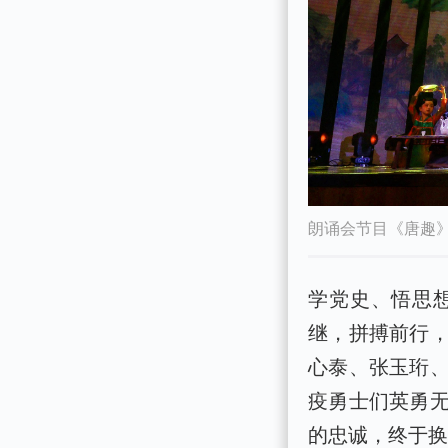
朗诵会节目《唐趣》
学党史、悟思
继，拼搏前行
心泰、张玉珩
疫勇士们英勇
的忠诚，终于