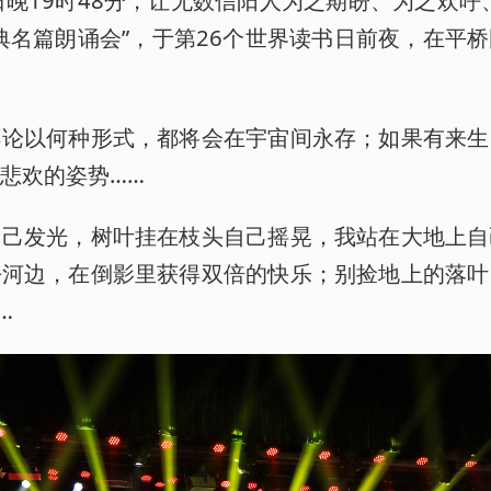
22日晚19时48分，让无数信阳人为之期盼、为之欢呼
经典名篇朗诵会”，于第26个世界读书日前夜，在平
不论以何种形式，都将会在宇宙间永存；如果有来生
悲欢的姿势……
自己发光，树叶挂在枝头自己摇晃，我站在大地上自
去河边，在倒影里获得双倍的快乐；别捡地上的落叶
…