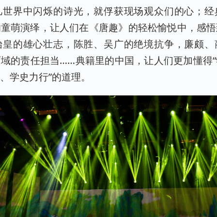
凡世界中闪烁的诗光，就俘获现场观众们的心；经
的童萌演绎，让人们在《唐趣》的轻松愉悦中，感悟
始皇的雄心壮志，陈胜、吴广的绝境抗争，廉颇、
域的责任担当……典籍里的中国，让人们更加懂得
、学史力行”的道理。