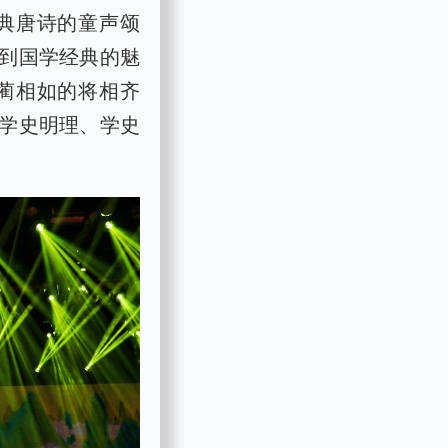
典唐诗的童声颂
到国学经典的魅
蔺相如的将相齐
“学史明理、学史