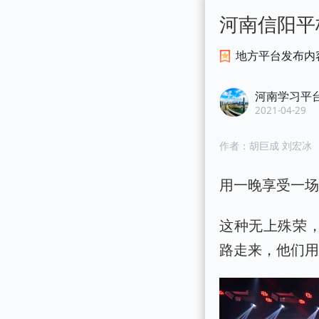
河南信阳平
地方平台发布内
河南学习平
2021-04-29
作者：
胡巨成 刘宏冰
用一晚享受一
这种无上殊荣，
路走来，他们