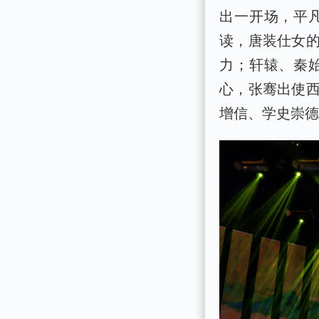
出一开场，平
读，唐装仕女
力；轩辕、秦
心，张骞出使西
增信、学史崇德