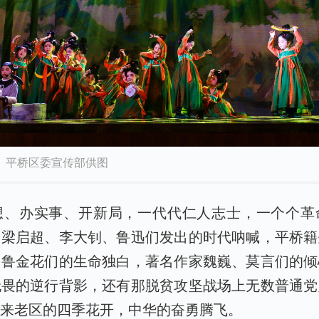
 平桥区委宣传部供图
想、办实事、开新局，一代代仁人志士，一个个革
，梁启超、李大钊、鲁迅们发出的时代呐喊，平桥籍
、鲁金花们的生命独白，著名作家魏巍、莫言们的倾
无畏的逆行背影，还有那脱贫攻坚战场上无数普通党
换来老区的四季花开，中华的奋勇腾飞。