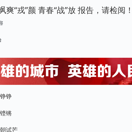
爽“戎”颜 青春“战”放 报告，请检阅
容
台
言铮铮
履铿锵
今朝试芒