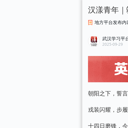
汉漾青年｜飒
地方平台发布内
武汉学习平
2025-09-29
朝阳之下，誓
戎装闪耀，步
十四日磨锋，