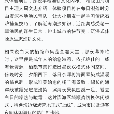
式体验项目，深挖本地渔耕文化内核。”栖隐山海项
目主理人周文忠介绍，体验项目将在每日潮落时分
由资深本地渔民带队，让大小朋友一起学习传统石
沪捕鱼技巧，了解近海潮汐知识，近距离感受老一
辈渔民的谋生日常，跳出城市的快节奏，沉浸式体
验原生态渔耕文化。
如果说白天的栖隐市集是童趣天堂，那夜幕降临
时，这里便是成年人的治愈港湾。依托绝佳的一线
海景资源，栖隐市集打造出昼夜双模式休闲空间。
傍晚时分，夕阳西下，落日余晖将海面晕染成温暖
的橘色调，形成唯美治愈的橘子海景致，绵长的海
岸线被霞光层层浸染，滨海夜景氛围感十足。褪去
白日的燥热与喧嚣，这片滨海区域顺势切换休闲模
式，特色海边烧烤营地正式“上线”，成为市民及游客
夜间休闲游玩的热门打卡地。