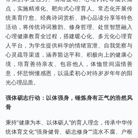
点，实施精准化、靶向式心理育人。常态化开展传
统美育疗愈、经典诗词赏析、静心品读分享等特色
活动，将传统诗词雅韵、修身哲理、处世智慧融入
心理健康教育全过程，搭建暖心化、多元化心理育
人平台，为学生提供科学的情绪宣泄、自我觉察与
心灵疏导渠道，涵养豁达平和、积极向上的健康心
境，培育善待亲友、包容他人，体恤世间温情善
意，怀悲悯懂感恩，以温柔初心对待岁岁年年的阳
光心理品质。
强体砺志行动：以体强身，锤炼身有正气的浩然风
骨
秉持“健康为本、以体砺人”的育人理念，传承中华传
统体育文化“强身健骨、砺志修身”“流水不腐、户枢