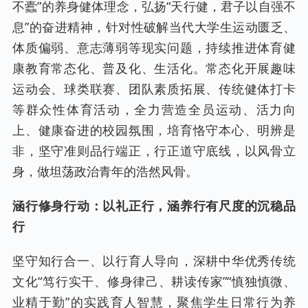
不蠹”的养身健体理念，弘扬“天行健，君子以自强不
息”的奋进精神，针对性破解当代大学生运动匮乏、
体质偏弱、意志薄弱等现实问题，持续推进体育健
康教育常态化、普及化、生活化。常态化开展趣味
运动会、球类联赛、团队素质拓展、传统健体打卡
等群众性体育活动，全力营造全员运动、活力向
上、健康奋进的校园氛围，培育恪守本心、明辨是
非，坚守准则品行端正，行正道守底线，以风骨立
身，做坦荡政治青年的浩然风骨。
涵行修身行动：以礼正行，涵养行有尺度的沉稳品
行
坚守知行合一、以行育人导向，深耕中华优秀传统
文化“笃行实干、修身律己、耕读传家”“慎独慎微、
业精于勤”的实践育人智慧，聚焦学生日常行为养