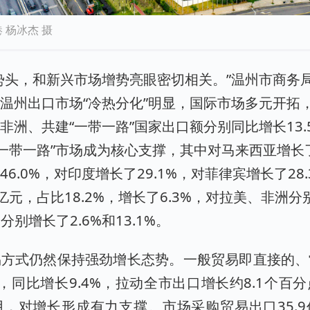
 杨冰杰 摄
势头，和新兴市场增势亮眼密切相关。”温州市商务
温州出口市场“冷热分化”明显，国际市场多元开拓
洲、共建“一带一路”国家出口额分别同比增长13.5
及“一带一路”市场成为核心支撑，其中对马来西亚增长了
6.0%，对印度增长了29.1%，对菲律宾增长了28
6亿元，占比18.2%，增长了6.3%，对拉美、非洲分别
分别增长了2.6%和13.1%。
易方式仍然保持强劲增长态势。一般贸易即直接的、
亿元，同比增长9.4%，拉动全市出口增长约8.1个百
，对增长形成有力支撑。市场采购贸易出口35.