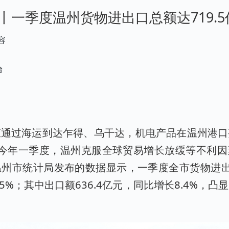
丨一季度温州货物进出口总额达719.5
容
台
柜通过海运到达乍得、乌干达，机电产品在温州港口
…今年一季度，温州克服全球贸易增长放缓等不利因
州市统计局发布的数据显示，一季度全市货物进出口
5%；其中出口额636.4亿元，同比增长8.4%，
。