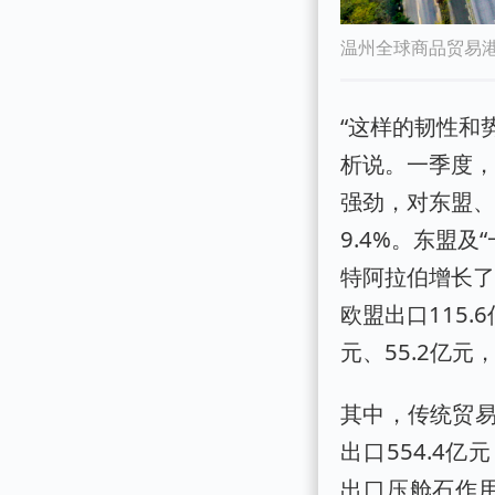
温州全球商品贸易港
“这样的韧性和
析说。一季度，
强劲，对东盟、非
9.4%。东盟
特阿拉伯增长了4
欧盟出口115.
元、55.2亿元，
其中，传统贸
出口554.4
出口压舱石作用