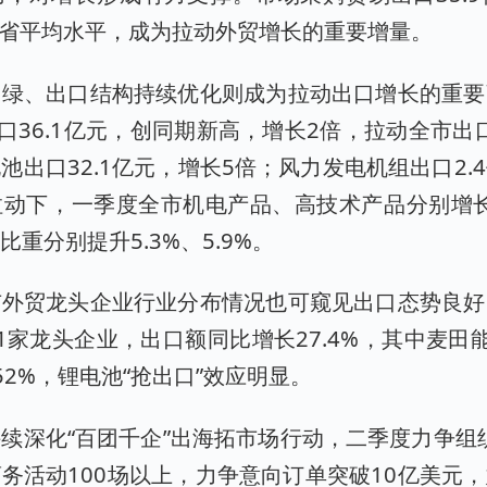
于全省平均水平，成为拉动外贸增长的重要增量。
向绿、出口结构持续优化则成为拉动出口增长的重要
出口36.1亿元，创同期新高，增长2倍，拉动全市出口
池出口32.1亿元，增长5倍；风力发电机组出口2.
动下，一季度全市机电产品、高技术产品分别增长1
重分别提升5.3%、5.9%。
市外贸龙头企业行业分布情况也可窥见出口态势良好
1家龙头企业，出口额同比增长27.4%，其中麦田能
52%，锂电池“抢出口”效应明显。
续深化“百团千企”出海拓市场行动，二季度力争组织
务活动100场以上，力争意向订单突破10亿美元