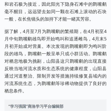
和岩石极为接近，因此阳光下隐身石滩中的鹮嘴鹬
毫不醒目，远远望去如同一颗在石滩上滚动的石块
一般，在长焦镜头的加持下才能一睹其芳容。
据了解，4月至7月为鹮嘴鹬的繁殖期，在4月初至4
月中旬鹮嘴鹬雄鸟即开始鸣叫和追逐雌鸟，4月末5
月初开始成对营巢。本次发现的鹮嘴鹬即为鸣叫阶
段的雄鸟，鹮嘴鹬一般呈单只或小群活动。鹮嘴鹬
对栖息地极为挑剔，山阳县这只鹮嘴鹬的出现直接
反映当地河流水质和生态系统的健康程度，山阳县
通过河道整治、限制开发等措施持续修复县域内的
河流系统生态，为鹮嘴鹬等珍稀动物提供了良好的
栖息条件。
“学习强国”商洛学习平台编辑部