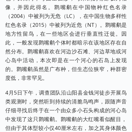
像，并因此得名。鹮嘴鹬在中国物种红色名录
（2004）中被列为无危（LC），在中国生物多样性
红色名录（2015）中被列为近危（NT）。鹮嘴鹬是
地方性留鸟，在一些地区会进行垂直性迁徙。因
此，一般发现鹮嘴鹬个体时都暗示在该地区存在自
然分布。鹮嘴鹬喜欢在河边沙石滩、河边草地或河
心岛中活动，本次即是在一个河心的石岛上发现
的。鹮嘴鹬虽然是广布种，但生态位狭窄，种群密
度低，非常罕见。
4月5日下午，调查团队沿山阳县金钱河徒步开展鸟
类观测时，突然听到持续的清脆鸟鸣声，跟随声音
仔细寻找后终于在一个由众多小石头构成的河心岛
中发现了这只鹮嘴鹬。鹮嘴鹬的大红嘴看似醒目，
但由于其体型较小仅40厘米左右，加之其身体颜色