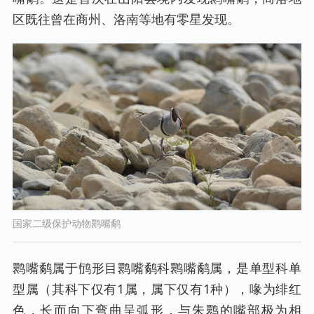
区既往曾在商州、洛南等地有零星发现。
国家二级保护动物鹮嘴鹬
鹮嘴鹬属于鸻形目鹮嘴鹬科鹮嘴鹬属，是单型科单
型属（其科下仅有1属，属下仅有1种），喙为绯红
色，长而向下弯曲呈弧形，与朱鹮的嘴部极为相