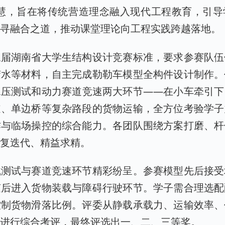
智慧，旨在将传统营造理念融入现代工程教育，引导
探寻融合之道，推动课堂理论向工程实践跨越落地。
三届湖南省大学生结构设计竞赛标准，要求参赛队伍
胶水等材料，自主完成勒勒车模型全构件设计制作。
承压测试和动力赛道竞速两大环节——在小车牵引下
道、单边桥等复杂路段的货物运输，全方位考验学子
作与临场操控的综合能力。各团队围绕方案打磨、杆
反复迭代、精益求精。
载测试与赛道竞速环节精彩纷呈。参赛模型先后接受
随后进入货物装载与障碍行驶环节。学子需合理选配
控制货物滑落比例。评委从静载承载力、运输效率、
度进行综合考评，最终评选出一、二、三等奖。