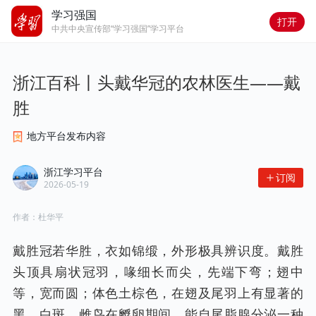
学习强国
打开
中共中央宣传部“学习强国”学习平台
浙江百科丨头戴华冠的农林医生——戴
胜
地方平台发布内容
浙江学习平台
订阅
2026-05-19
作者：
杜华平
戴胜冠若华胜，衣如锦缎，外形极具辨识度。戴胜
头顶具扇状冠羽，喙细长而尖，先端下弯；翅中
等，宽而圆；体色土棕色，在翅及尾羽上有显著的
黑、白斑。雌鸟在孵卵期间，能自尾脂腺分泌一种