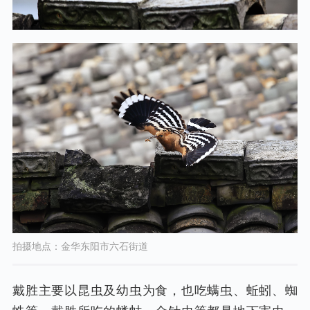
拍摄地点：金华东阳市六石街道
戴胜主要以昆虫及幼虫为食，也吃螨虫、蚯蚓、蜘