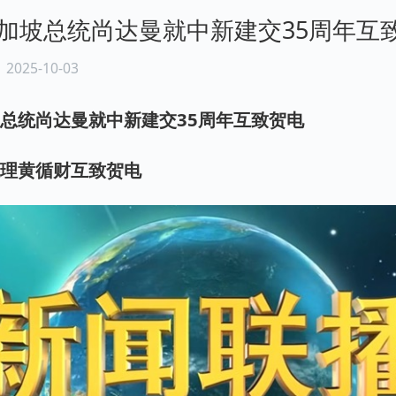
加坡总统尚达曼就中新建交35周年互
台
2025-10-03
总统尚达曼就中新建交35周年互致贺电
总理黄循财互致贺电