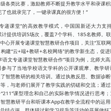
各级各类比赛，激励教师不断提升教学水平和录课积
完了也就录完了，一键录课真的很方便！”
“专递课堂”的高效教学模式，中国国新还大力支持
累计提供培训5场次，覆盖7个学科、185名教师。
中心开展专递课堂智慧教研合作项目，关注“互联网
构建“云+端+教研+名校网络”的教学新生态，促
学语文专递课堂智慧教研合作”项目为例，北师大
川参与了当地学校语文学科的公开课观摩、教学研
展了智慧教研的相关培训。通过执教反思、数据诊断
评等，与老师们展开了教学实践的切磋和交流；通过
“211”课型理念和自己的实际教学情况进行思考
智慧教研平台和听课本App在教学全流程中的运
、总结点评、群体研讨和学习提升等活动的开展做好