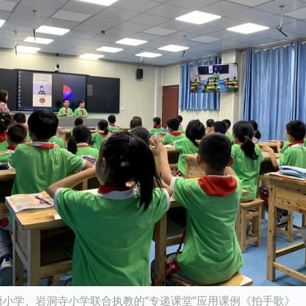
小学、岩洞寺小学联合执教的“专递课堂”应用课例《拍手歌》