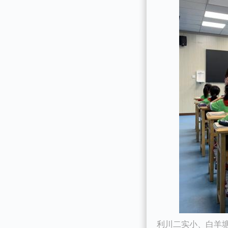
利川二实小、白羊塘