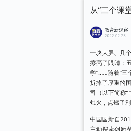
从“三个课
教育新观察
2022-02-23
一块大屏、几
擦亮了眼睛：
学”……随着“
拆掉了厚重的
司（以下简称“
烛火，点燃了
中国国新自20
主动探索创新