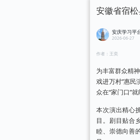
安徽省宿松
安庆学习平
2026-06-27
作者：
王奕
为丰富群众精神
戏进万村”惠民
众在“家门口”
本次演出精心
目。剧目贴合
睦、崇德向善