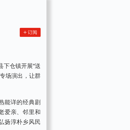
订阅
县下仓镇开展“送
场专场演出，让群
熟能详的经典剧
老爱亲、邻里和
弘扬淳朴乡风民