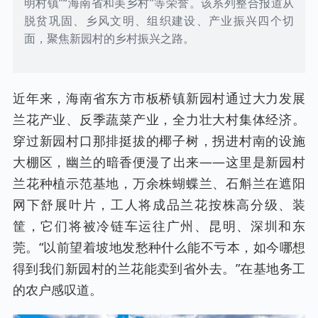
明村镇”“海南省和美乡村”等荣誉。该系列整合报道从
脱贫巩固、乡风文明、组织建设、产业振兴四个切
面，聚焦新园村的乡村振兴之路。
近年来，海南省东方市板桥镇新园村通过大力发展
兰花产业、反季蔬菜产业，全力壮大村集体经济。
穿过新园村口那排挺拔的椰子树，拐进村南的设施
大棚区，幽兰的暗香便漫了出来——这里是新园村
兰花种植示范基地，万余株蝴蝶兰、石斛兰在遮阳
网下舒展叶片，工人将成品兰花按株高分级、装
筐，它们将被冷链车运往广州、昆明、深圳和东
莞。“以前望着坡地发愁种什么能不亏本，如今哪想
得到我们新园村的兰花能卖到省外去。”在基地务工
的农户感叹道。