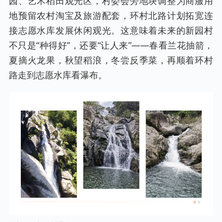
园、艺术稻田观光区，村委会旁地块调整为商服用
地预留农村淘宝及旅游配套，环村北路计划拓宽连
接志愿水库发展休闲观光。这意味着未来的新园村
不只是“种得好”，还要“让人来”——春看兰花抽箭，
夏摘火龙果，秋望稻浪，冬尝反季菜，再顺着环村
路走到志愿水库看瀑布。