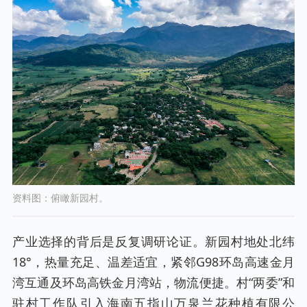
资料图：俯瞰新园村。
产业选择的背后是反复调研论证。新园村地处北纬
18°，热量充足、温差适宜，紧邻G98环岛高速金月
湾互通及环岛高铁金月湾站，物流便捷。村“两委”和
驻村工作队引入海南五指山万泉兰花种植有限公