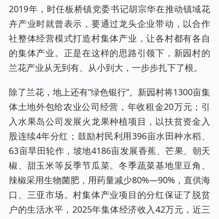
2019年，时任板桥镇党委书记胡宗华在推动镇域花
卉产业时就曾表示，要通过龙头企业带动，以合作
社整体经营模式打造村集体产业，让各村都有各自
的集体产业。正是在这样的思路引领下，新园村的
兰花产业从无到有、从小到大，一步步扎下了根。
除了兰花，地上还有“绿色银行”。新园村将1300亩集
体土地外包给农业公司经营，年收租金20万元；引
入水果岛公司发展火龙果种植项目，以扶贫资金入
股连续4年分红；鼓励村民利用396亩水田种水稻、
63亩旱田轮作，坡地4186亩发展香蕉、芒果、朝天
椒、甜玉米等反季节瓜菜。冬季蔬菜基地里豆角、
辣椒采用生物菌肥，用药量减少80%—90%，直供海
口、三亚市场。村集体产业项目的分红保证了脱贫
户的生活水平，2025年集体经济收入42万元，近三