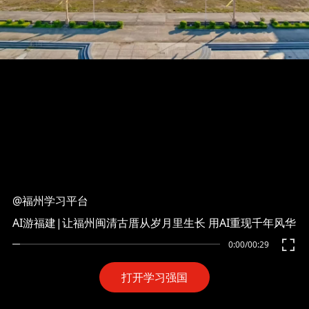
@福州学习平台
AI游福建|让福州闽清古厝从岁月里生长 用AI重现千年风华
0:00
/
00:29
打开学习强国