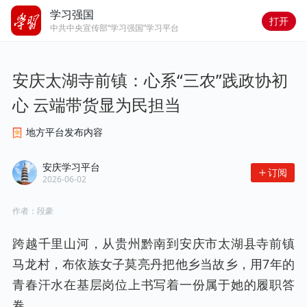
学习强国
打开
中共中央宣传部“学习强国”学习平台
安庆太湖寺前镇：心系“三农”践政协初
心 云端带货显为民担当
地方平台发布内容
安庆学习平台
订阅
2026-06-02
作者：
段豪
跨越千里山河，从贵州黔南到安庆市太湖县寺前镇
马龙村，布依族女子莫亮丹把他乡当故乡，用7年的
青春汗水在基层岗位上书写着一份属于她的履职答
卷。