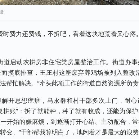
摄
费时费力还费钱，不拆吧，看着这块地荒着又心疼
岸街道启动农耕房非住宅类房屋整治工作。街道办
全面摸底排查，王庄村这座废弃养鸡场被列入整改清
法帮忙解决。”牵头此项工作的街道自然资源所负
银解开思想疙瘩，马永群和村干部多次上门，耐心
复耕账”：拆了就能种，种了就有收成，还能为保
从一开始的嫌麻烦，到逐渐打开心结、主动配合，常
转变。“干部帮我算明白了，地闲着才是最大的浪费