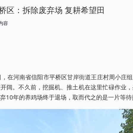
桥区：拆除废弃场 复耕希望田
内容
30日，在河南省信阳市平桥区甘岸街道王庄村周小庄
整开阔。不久前，挖掘机、推土机在这里忙碌作业，
弃10年的养鸡场终于退场，取而代之的是一片等待