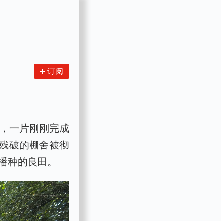
订阅
组，一片刚刚完成
残破的棚舍被彻
播种的良田。