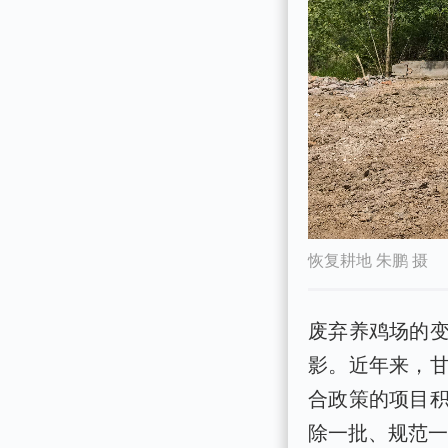
恢复耕地 朱鹏 摄
废弃养鸡场的
影。近年来，
合政策的项目积
除一批、规范一