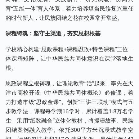
育“五维一体”育人体系，着力培养堪当民族复兴重任
的时代新人，让民族团结之花在校园常开常盛。
课程铸魂：坚守主渠道，夯实思想根基
学校精心构建“思政课程+课程思政+特色课程”三位一
体课程矩阵，让中华民族共同体意识在课堂落地生
根。
思政课程立根铸魂，让理论教育“活”起来。率先在天
津市高校开设《中华民族共同体概论》必修课，着
力打造市级“思政金课”。创新“三讲三联动”模式与五
步教学法，课程每学期16学时，累计覆盖1.8万名学
生，采用“纸数融合”立体化教材，将援疆故事、民族
团结案例融入教学。依托300平方米沉浸式教学空
间，运用VR技术和317个精品案例，累计讲解142