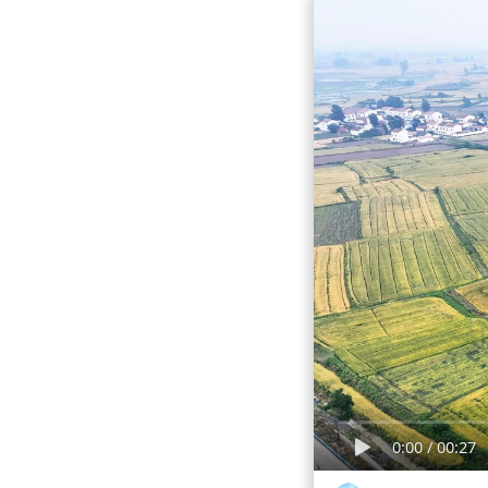
0:00
/
00:27