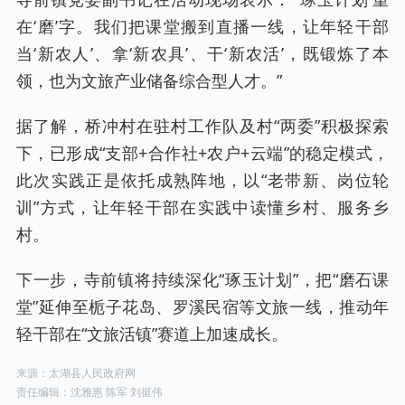
在‘磨’字。我们把课堂搬到直播一线，让年轻干部
当‘新农人’、拿‘新农具’、干‘新农活’，既锻炼了本
领，也为文旅产业储备综合型人才。”
据了解，桥冲村在驻村工作队及村“两委”积极探索
下，已形成“支部+合作社+农户+云端”的稳定模式，
此次实践正是依托成熟阵地，以“老带新、岗位轮
训”方式，让年轻干部在实践中读懂乡村、服务乡
村。
下一步，寺前镇将持续深化“琢玉计划”，把“磨石课
堂”延伸至栀子花岛、罗溪民宿等文旅一线，推动年
轻干部在“文旅活镇”赛道上加速成长。
来源：太湖县人民政府网
责任编辑：沈雅惠 陈军 刘挺伟