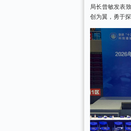
局长曾敏发表
创为翼，勇于