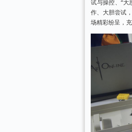
试与操控、“大
作、大胆尝试
场精彩纷呈，