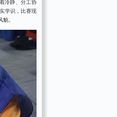
沉着冷静、分工协
实学识，比赛现
风貌。