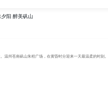
夕阳 醉美矾山
天。温州苍南矾山朱程广场，在黄昏时分迎来一天最温柔的时刻