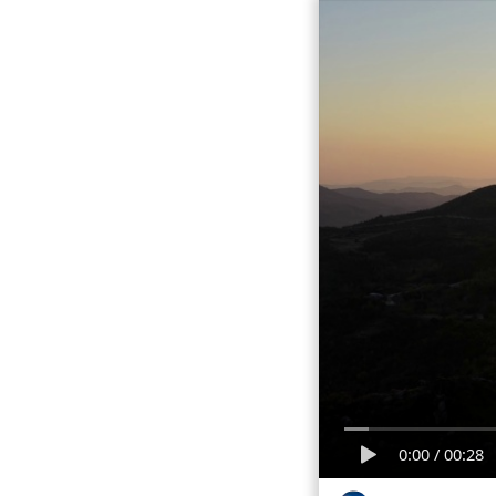
0:00
/
00:28