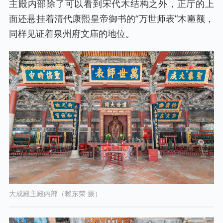
主殿内部除了可以看到宋代木结构之外，正厅的上
面还悬挂着清代康熙皇帝御书的“万世师表”木匾额，
同样见证着泉州府文庙的地位。
大成殿主殿内部（赖东荣 摄）