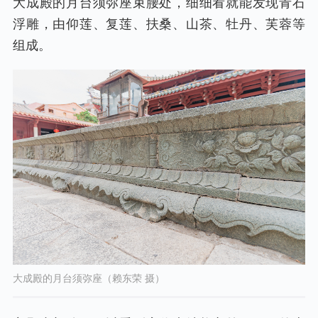
大成殿的月台须弥座束腰处，细细看就能发现青石
浮雕，由仰莲、复莲、扶桑、山茶、牡丹、芙蓉等
组成。
大成殿的月台须弥座（赖东荣 摄）