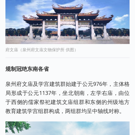
府文庙（泉州府文庙文物保护所 供图）
规制冠绝东南各省
泉州府文庙及学宫建筑群始建于公元976年，主体格
局形成于公元1137年，坐北朝南，左学右庙，由位
于西侧的儒家祭祀建筑文庙组群和东侧的州级地方
教育建筑学宫组群构成，两组群均呈中轴线对称。