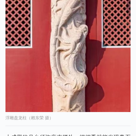
浮雕盘龙柱（赖东荣 摄）