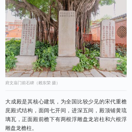
府文庙门前石碑（赖东荣 摄）
大成殿是其核心建筑，为全国比较少见的宋代重檐
庑殿式结构，面阔七开间，进深五间，殿顶铺黄琉
璃瓦，正面殿前檐下有两根浮雕盘龙岩柱和六根浮
雕盘龙檐柱。