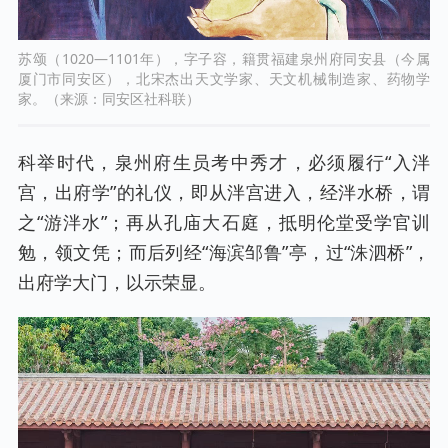
苏颂（1020—1101年），字子容，籍贯福建泉州府同安县（今属
厦门市同安区），北宋杰出天文学家、天文机械制造家、药物学
家。（来源：同安区社科联）
科举时代，泉州府生员考中秀才，必须履行“入泮
宫，出府学”的礼仪，即从泮宫进入，经泮水桥，谓
之“游泮水”；再从孔庙大石庭，抵明伦堂受学官训
勉，领文凭；而后列经“海滨邹鲁”亭，过“洙泗桥”，
出府学大门，以示荣显。