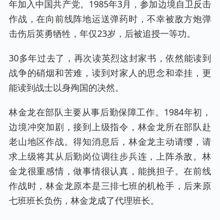
年加入中国共产党。1985年3月，参加边境自卫反击
作战，在向前线阵地运送弹药时，不幸被敌方炮弹
击伤后英勇牺牲，年仅23岁，后被追授一等功。
30多年过去了，再次读英烈这封家书，依然能读到
战争的硝烟和苦难，读到对家人的思念和牵挂，更
能读到战士以身殉国的决然。
林金龙在部队主要从事后勤保障工作。1984年初，
边境冲突加剧，接到上级指令，林金龙所在部队赴
老山地区作战。得知消息后，林金龙主动请缨，请
求上级将其从后勤岗位调往步兵连，上阵杀敌。林
金龙很重感情，做事情很认真，能挑担子。在前线
作战时，林金龙原本是三排七班的机枪手，后来原
七班班长负伤，林金龙成了代理班长。