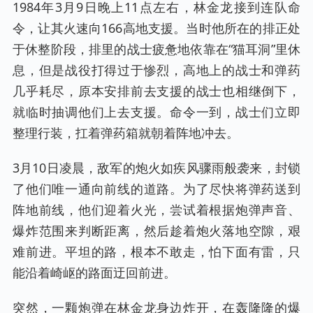
1984年3月9日晚上11点左右，林金龙接到连队命
令，让其火速向166高地支援。当时他所在的排正处
于休整阶段，排里的战士疲惫地依靠在“猫耳洞”里休
息，但是战役打得过于惨烈，高地上的战士和弹药
几乎耗尽，原本安排前去支援的战士也相继倒下，
就临时抽调他们上去支援。命令一到，战士们立即
整理行装，扛着弹药箱就朝着阵地冲去。
3月10日凌晨，敌军的炮火如疾风骤雨般袭来，封锁
了他们唯一通向前线的道路。为了尽快将弹药送到
阵地前线，他们迎着火光，尝试着根据炮弹声音、
爆炸范围来判断距离，然后趁着炮火落地空隙，艰
难前进。平坦的路，根本不敢走，怕下面有雷，只
能沿着崎岖的路面迂回前进。
突然，一颗炮弹在林金龙身边炸开，在轰隆隆的爆