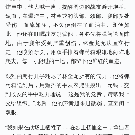
炸声中，他大喊一声，提醒周边的战友避开炮弹。
然而，在爆炸中，林金龙的头部、颈部、腿部多处
受伤，血流如注，不久便倒在了血泊中。即便如
此，他还在叮嘱战友别管他，务必先将弹药送向阵
地。由于腿部受到严重创伤，林金龙无法直立行
走，他咬紧牙关，用双手推着弹药箱艰难地向阵地
爬去。每一寸爬过的土地，都留下他鲜红的血迹。
艰难的爬行几乎耗尽了林金龙所有的气力，他将弹
药箱送到后，用颤抖的手从衣兜里摸出一元钱，交
到战友的手中吃力地说：“这是我的党费，请帮我上
交给组织。”此后，他的声音越来越微弱，直至闭上
双眼。
“我如果在战场上牺牲了……在烈士抚恤金中，拿出四