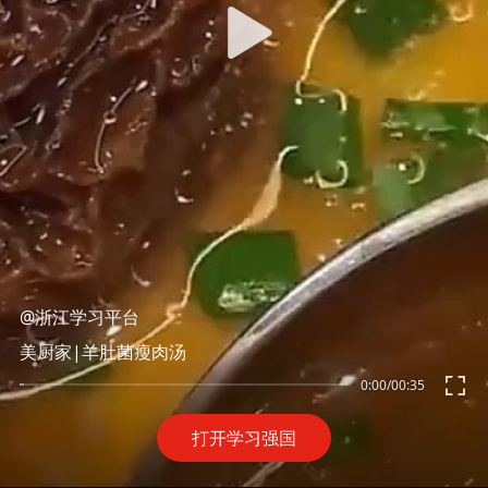
@浙江学习平台
美厨家|羊肚菌瘦肉汤
0:00
/
00:35
打开学习强国