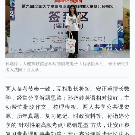
孙诣婷，大连东软信息学院智能与电子工程学院学生，硕士研究生
考入沈阳工业大学。
两人备考节奏一致，互相取长补短。安正睿擅长数
学，经常分享解题思路；孙诣婷英语相对较好，主
动帮忙批改作文、整理模板。两人共享公共课资
源、历年真题、复习笔记、时政资料等。孙诣婷分
享的“针对性刷高频考点+易错题型”方法，让安正睿
复习专业课时事半功倍；安正睿发现踱步记忆法不