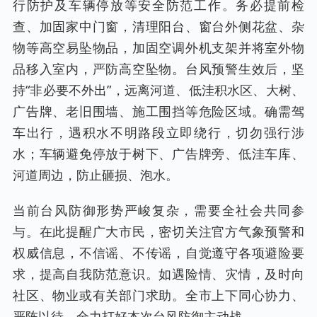
行防护及车辆停放等安全防范工作。务必提前检
查、加固家中门窗，清理阳台、窗台外侧花盆、杂
物等高空易坠物品，加固空调外机支架并将室外物
品移入室内，严防高空坠物。台风预警生效后，坚
持“非必要不外出”，远离河道、低洼积水区、大树、
广告牌、老旧围墙、施工围挡等危险区域。确需驾
车出行，遇积水不明路段立即绕行，切勿强行涉
水；车辆避免停放于树下、广告牌旁、低洼车库、
河道周边，防止砸损、泡水。
当前台风防御形势严峻复杂，需要全社会共同参
与。在此提醒广大市民，密切关注官方气象预警和
权威信息，不信谣、不传谣，自觉遵守各项避险要
求，提高自我防范意识。如遇险情、灾情，及时向
社区、物业或有关部门求助。全市上下同心协力、
严阵以待，全力打好本次台风防御主动战。