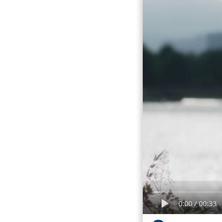
0:00
/
00:33