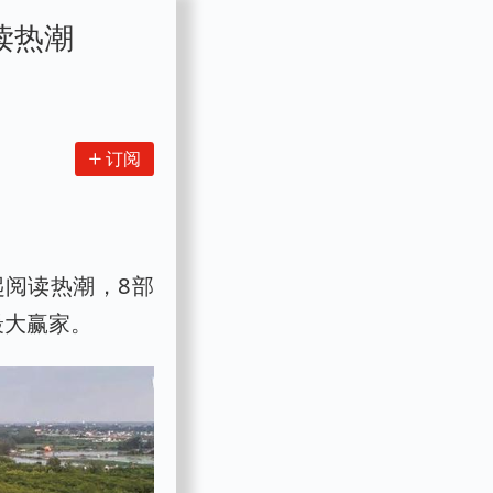
读热潮
订阅
起阅读热潮，8部
最大赢家。