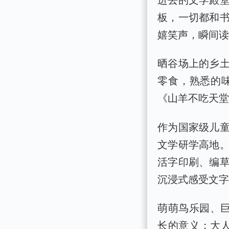
板，一切都和
嬉笑声，瞬间
晒谷场上的乡
零食，熟悉的
《山羊不吃天
作为国家级儿
文学研学高地
活字印刷、编
沉浸式感受文
萌萌鸟乐园、
长的意义；大人