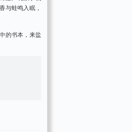
香与蛙鸣入眠，
中的书本，来盐