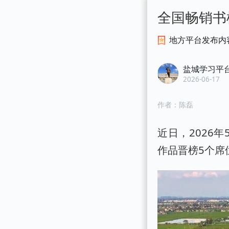
全国畅销书
地方平台发布内
盐城学习平
2026-06-17
作者：
陈磊
近日，2026
作品晋榜5个席