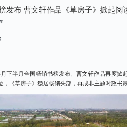
榜发布 曹文轩作品《草房子》掀起阅
容
台
年5月下半月全国畅销书榜发布。曹文轩作品再度掀
位，《草房子》稳居畅销头部，再成非主题时政书