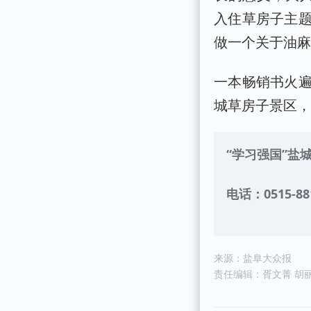
入住草房子主
做一个关于油
一本畅销书火
城草房子景区
“学习强国”盐
电话：0515-88
来源：盐阜大众报
责任编辑：胥文菁 胡