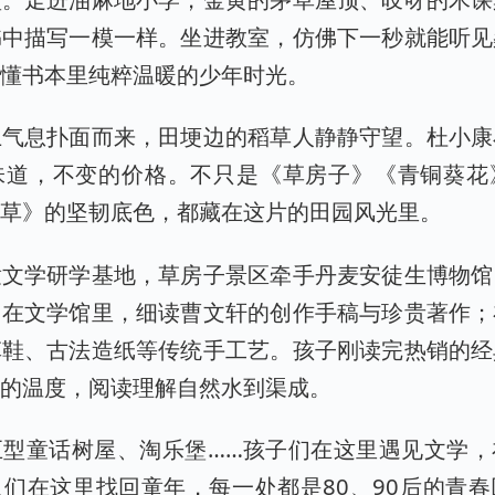
书中描写一模一样。坐进教室，仿佛下一秒就能听见
读懂书本里纯粹温暖的少年时光。
土气息扑面而来，田埂边的稻草人静静守望。杜小康
味道，不变的价格。不只是《草房子》《青铜葵花
堂草》的坚韧底色，都藏在这片的田园风光里。
童文学研学基地，草房子景区牵手丹麦安徒生博物馆
。在文学馆里，细读曹文轩的创作手稿与珍贵著作；
草鞋、古法造纸等传统手工艺。孩子刚读完热销的经
字的温度，阅读理解自然水到渠成。
巨型童话树屋、淘乐堡……孩子们在这里遇见文学，
们在这里找回童年，每一处都是80、90后的青