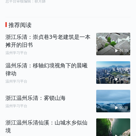
总平台审核编辑：耿月娣
推荐阅读
浙江乐清：崇贞巷3号老建筑是一本
摊开的旧书
01:19
温州学习平台
温州乐清：移轴幻境视角下的晨曦
律动
00:48
温州学习平台
浙江温州乐清：雾锁山海
温州学习平台
00:38
浙江温州乐清仙溪：山城水乡似仙
境