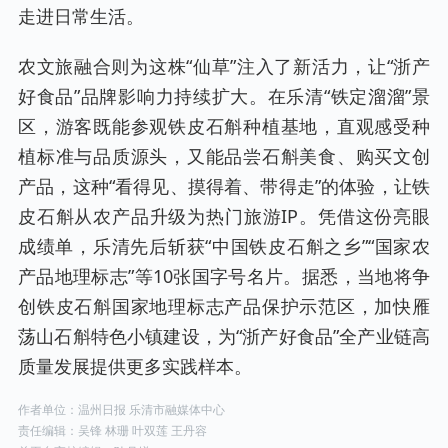
走进日常生活。
农文旅融合则为这株“仙草”注入了新活力，让“浙产
好食品”品牌影响力持续扩大。在乐清“铁定溜溜”景
区，游客既能参观铁皮石斛种植基地，直观感受种
植标准与品质源头，又能品尝石斛美食、购买文创
产品，这种“看得见、摸得着、带得走”的体验，让铁
皮石斛从农产品升级为热门旅游IP。凭借这份亮眼
成绩单，乐清先后斩获“中国铁皮石斛之乡”“国家农
产品地理标志”等10张国字号名片。据悉，当地将争
创铁皮石斛国家地理标志产品保护示范区，加快雁
荡山石斛特色小镇建设，为“浙产好食品”全产业链高
质量发展提供更多实践样本。
作者单位：温州日报 乐清市融媒体中心
责任编辑：吴锋 林珊 叶双莲 王丹容