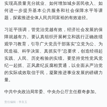
实现高质量充分就业、如何增加城乡居民收入、如
何进一步提升基本公共服务和社会保障水平等课
题，探索推进全体人民共同富裕的有效途径。
习近平强调，管党治党越有效，经济社会发展的保
障就越有力。要认真组织开展树立和践行正确政绩
观学习教育，引导广大党员干部落实“立党为公、为
民造福、科学决策、真抓实干”总要求，创造经得起
实践、人民、历史检验的实绩。要坚持党性党风党
纪一起抓、正风肃纪反腐相贯通，以全面从严治党
的实际成效取信于民，凝聚推进事业发展的磅礴力
量。
中共中央政治局常委、中央办公厅主任蔡奇参加。
责任编辑：李良玉