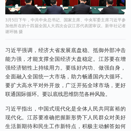
3月5日下午，中共中央总书记、国家主席、中央军委主席习近平参
加他所在的十四届全国人大四次会议江苏代表团审议。新华社记者
谢环驰 摄
习近平强调，经济大省发展底盘稳、抵御外部冲击
能力强，才能支撑全国经济大盘稳定。江苏要在增
强经济韧性上持续用力。要练好内功、做强自身，
全面融入全国统一大市场，助力畅通国内大循环。
要扩大高水平对外开放，广泛开拓全球市场，更好
联通国际循环。要以底线思维防范各种风险。
习近平指出，中国式现代化是全体人民共同富裕的
现代化。江苏要准确把握新形势下人民群众对美好
生活新期待和民生工作新特点，积极主动解答如何