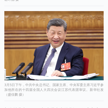
3月5日下午，中共中央总书记、国家主席、中央军委主席习近平参
加他所在的十四届全国人大四次会议江苏代表团审议。新华社发
（盛佳鹏 摄）