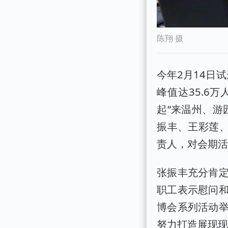
陈翔 摄
今年2月14日
峰值达35.6
起“来温州、游
振丰、王彩莲、
责人，对会期
张振丰充分肯
职工表示慰问
博会系列活动
努力打造展现