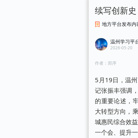
续写创新史
地方平台发布内
温州学习平
2026-05-20
作者：
郑序
5月19日，温
记张振丰强调
的重要论述，牢
大转型方向，
城惠民综合效益
一个会、提升一