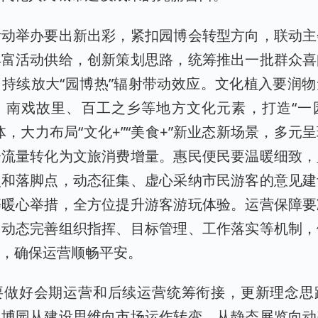
活动举办要出新出彩，紧扣园博会转型方向，联动主
丰富活动供给，创新策划思路，统筹推出一批群众喜
持续放大“园博热”辐射带动效应。文化植入要润
、南戏故里、百工之乡等地方文化元素，打造“一
体，大力布局“文化+”“美食+”新业态新场景，多元
会流量转化为文旅消费增量。惠民便民要温暖细致，
点和落脚点，动态征集、虚心采纳市民游客的意见建
等暖心举措，全方位提升游客游玩体验。运营保障要
，动态完善组织指挥、目标管理、工作落实等机制，
理，确保运营顺畅平安。
要做好会期运营和后续运营统筹衔接，更新理念思
园博园从建设思维向市场运作转变，从静态展览向动