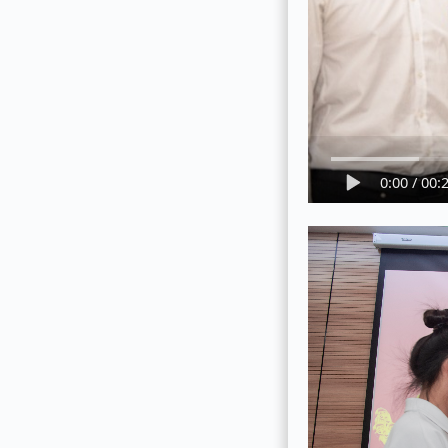
0:00
/
00: