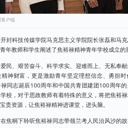
报客户端
南开封科技传媒学院马克思主义学院院长张磊和马克
表青年教师和学生阐述了焦裕禄精神青年学校成立的
民爱民、艰苦奋斗、科学求实、迎难而上、无私奉献
贵精神财富，更是激励青年坚定理想信念、勇担时
禄同志诞辰100周年和中国共青团建团100周年
年学校，对于思政教师有着特殊的意义，将把焦裕禄
的宝贵资源，让焦裕禄精神进课堂，进头脑。
前在焦桐下聆听焦裕禄同志带领兰考人民治风沙的故