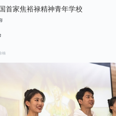
国首家焦裕禄精神青年学校
容
台
徐楠