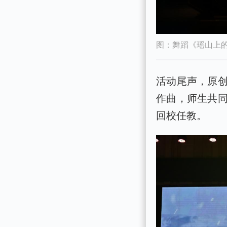
图：舞蹈《瑶山上
活动尾声，原
作曲，师生共
回校任教。