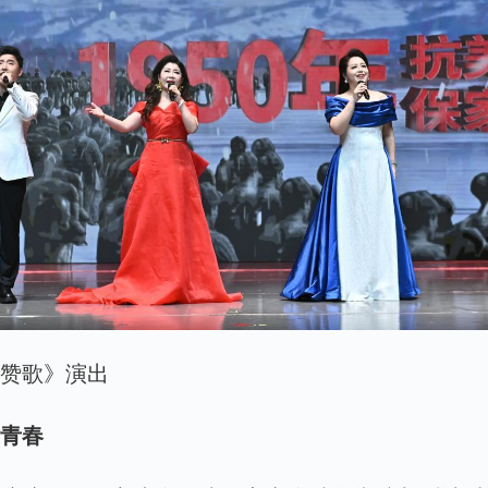
船赞歌》演出
话青春