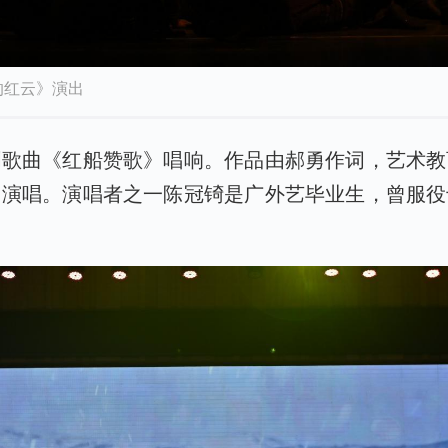
的红云》演出
创歌曲《红船赞歌》唱响。作品由郝勇作词，艺术教
同演唱。演唱者之一陈冠锜是广外艺毕业生，曾服役