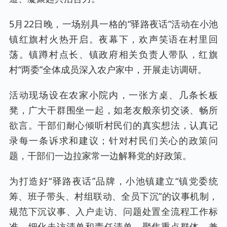
5月22日晚，一场别具一格的“驿路夜话”活动在小池
镇红旗村火热开启。夜幕下，欢声笑语在村里回
荡。镇蹲村点长、镇政府相关负责人带队，红旗
村“两委”全体成员深入农户家中，开展走访调研。
活动现场设在农家小院内，一张方桌、几条长板
凳，广大干群围坐一起，如老友般亲切交谈、畅所
欲言。干部们耐心倾听村民们的真实想法，认真记
录每一条诉求和建议；针对村民们关心的政策问
题，干部们一边拉家常一边解释党的好政策。
为打造好“驿路夜话”品牌，小池镇建立“镇党委统
筹、班子带头、村组联动、全员下沉”的议事机制，
规范下沉议事、入户走访、问题处置全流程工作标
准，细化走访清单和责任清单，聚焦重点群体、兼