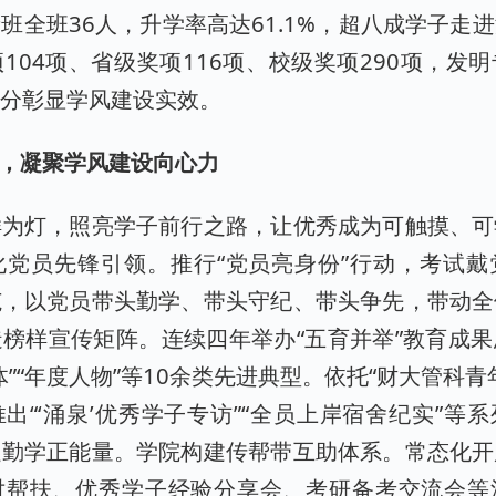
班全班36人，升学率高达61.1%，超八成学子走
104项、省级奖项116项、校级奖项290项，发
充分彰显学风建设实效。
航，凝聚学风建设向心力
样为灯，照亮学子前行之路，让优秀成为可触摸、可
化党员先锋引领。推行“党员亮身份”行动，考试戴
范，以党员带头勤学、带头守纪、带头争先，带动全
榜样宣传矩阵。连续四年举办“五育并举”教育成
体”“年度人物”等10余类先进典型。依托“财大管科青
出“‘涌泉’优秀学子专访”“全员上岸宿舍纪实”等
递勤学正能量。学院构建传帮带互助体系。常态化开
对帮扶、优秀学子经验分享会、考研备考交流会等