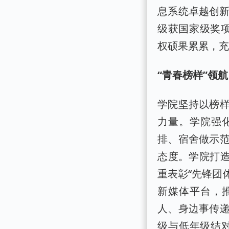
息系统卓越创新
级获国家级奖项
权硕果累累，
“青春榜样”领
学院坚持以榜
力量。学院强
排、宿舍做示
态度。学院打造
重表彰“先锋团
新媒体平台，推
人、身边事传
级与低年级结