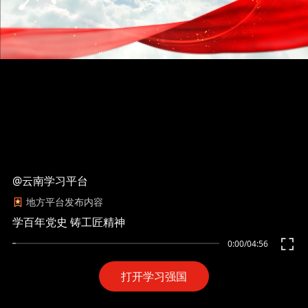
@云南学习平台
地方平台发布内容
学百年党史 铸工匠精神
0:00
/
04:56
打开学习强国