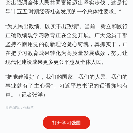
突出强调全体人民共同富裕迈出坚实步伐，这是指
导‘十五五’时期经济社会发展的一个总体性要求。”
“为人民出政绩、以实干出政绩”。当前，树立和践行
正确政绩观学习教育正在全党开展。广大党员干部
坚持不懈用党的创新理论凝心铸魂，真抓实干，正
在把学习教育成果转化为高质量发展成效，努力让
现代化建设成果更多更公平惠及全体人民。
“把党建设好了，我们的国家、我们的人民、我们的
事业就有了主心骨”。习近平总书记的话语掷地有
声。（记者张洋）
责任编辑：张秋兰
打开学习强国