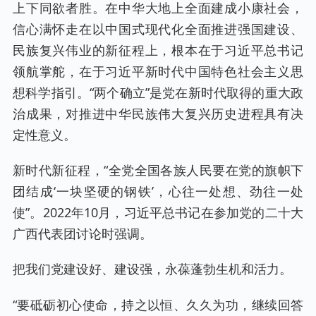
上下同欲者胜。在中华大地上全面建成小康社会，
信心满怀走在以中国式现代化全面推进强国建设、
民族复兴伟业的新征程上，根本在于习近平总书记
领航掌舵，在于习近平新时代中国特色社会主义思
想科学指引。“两个确立”是党在新时代取得的重大政
治成果，对推进中华民族伟大复兴历史进程具有决
定性意义。
新时代新征程，“全党全国各族人民要在党的旗帜下
团结成‘一块坚硬的钢铁’，心往一处想、劲往一处
使”。2022年10月，习近平总书记在参加党的二十大
广西代表团讨论时强调。
把我们党建设好、建设强，永葆蓬勃生机和活力。
“要砥砺初心使命，持之以恒、久久为功，继续回答