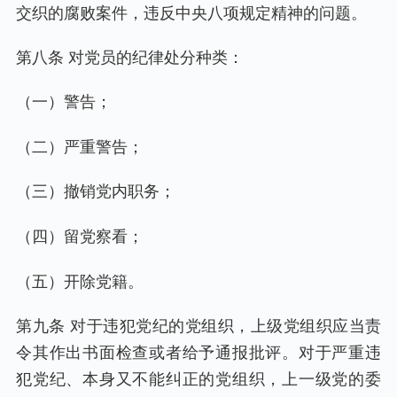
交织的腐败案件，违反中央八项规定精神的问题。
第八条 对党员的纪律处分种类：
（一）警告；
（二）严重警告；
（三）撤销党内职务；
（四）留党察看；
（五）开除党籍。
第九条 对于违犯党纪的党组织，上级党组织应当责
令其作出书面检查或者给予通报批评。对于严重违
犯党纪、本身又不能纠正的党组织，上一级党的委