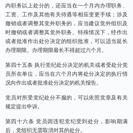
内职务以上处分的，还应当在一个月内办理职务、
工资、工作及其他有关待遇等相应变更手续；涉及
撤销或者调整其党外职务的，应当建议党外组织及
时撤销或者调整其党外职务。特殊情况下，经作出
或者批准作出处分决定的组织批准，可以适当延长
办理期限。办理期限最长不得超过六个月。
第四十五条 执行党纪处分决定的机关或者受处分党
员所在单位，应当在六个月内将处分决定的执行情
况向作出或者批准处分决定的机关报告。
党员对所受党纪处分不服的，可以依照党章及有关
规定提出申诉。
第四十六条 党员因违犯党纪受到处分，影响期满
后，党组织无需取消对其的处分。