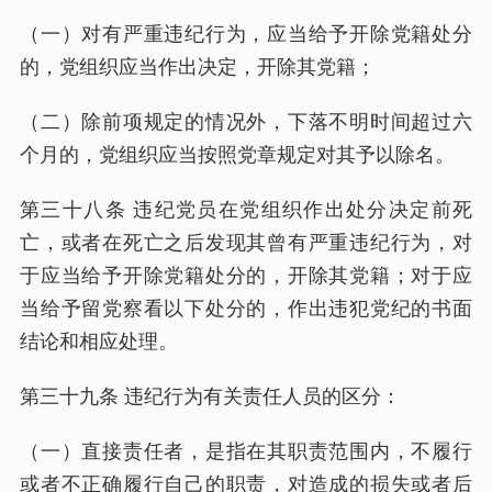
（一）对有严重违纪行为，应当给予开除党籍处分
的，党组织应当作出决定，开除其党籍；
（二）除前项规定的情况外，下落不明时间超过六
个月的，党组织应当按照党章规定对其予以除名。
第三十八条 违纪党员在党组织作出处分决定前死
亡，或者在死亡之后发现其曾有严重违纪行为，对
于应当给予开除党籍处分的，开除其党籍；对于应
当给予留党察看以下处分的，作出违犯党纪的书面
结论和相应处理。
第三十九条 违纪行为有关责任人员的区分：
（一）直接责任者，是指在其职责范围内，不履行
或者不正确履行自己的职责，对造成的损失或者后