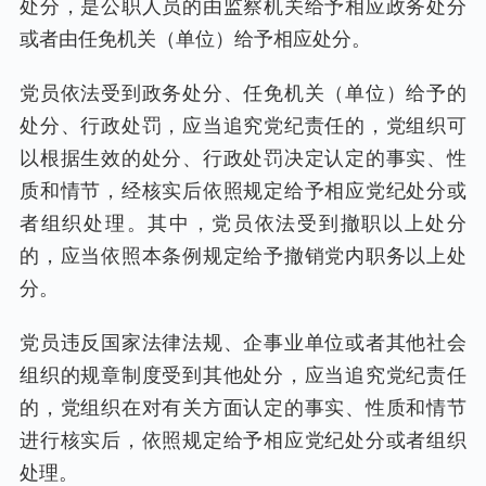
处分，是公职人员的由监察机关给予相应政务处分
或者由任免机关（单位）给予相应处分。
党员依法受到政务处分、任免机关（单位）给予的
处分、行政处罚，应当追究党纪责任的，党组织可
以根据生效的处分、行政处罚决定认定的事实、性
质和情节，经核实后依照规定给予相应党纪处分或
者组织处理。其中，党员依法受到撤职以上处分
的，应当依照本条例规定给予撤销党内职务以上处
分。
党员违反国家法律法规、企事业单位或者其他社会
组织的规章制度受到其他处分，应当追究党纪责任
的，党组织在对有关方面认定的事实、性质和情节
进行核实后，依照规定给予相应党纪处分或者组织
处理。