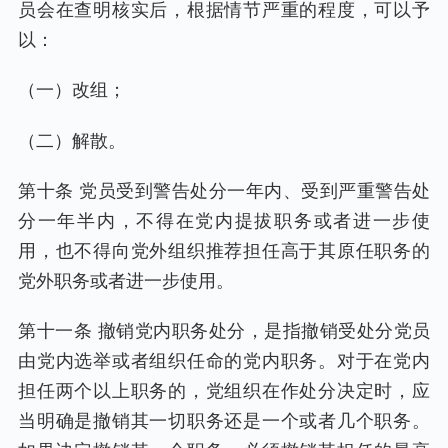
员会在查明核实后，根据情节严重的程度，可以予
以：
（一）改组；
（二）解散。
第十条 党员受到警告处分一年内、受到严重警告处
分一年半内，不得在党内提拔职务或者进一步使
用，也不得向党外组织推荐担任高于其原任职务的
党外职务或者进一步使用。
第十一条 撤销党内职务处分，是指撤销受处分党员
由党内选举或者组织任命的党内职务。对于在党内
担任两个以上职务的，党组织在作处分决定时，应
当明确是撤销其一切职务还是一个或者几个职务。