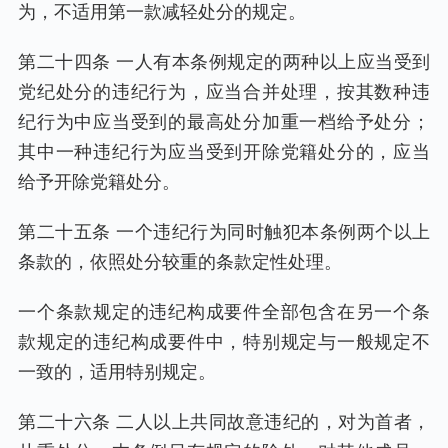
为，不适用第一款减轻处分的规定。
第二十四条 一人有本条例规定的两种以上应当受到
党纪处分的违纪行为，应当合并处理，按其数种违
纪行为中应当受到的最高处分加重一档给予处分；
其中一种违纪行为应当受到开除党籍处分的，应当
给予开除党籍处分。
第二十五条 一个违纪行为同时触犯本条例两个以上
条款的，依照处分较重的条款定性处理。
一个条款规定的违纪构成要件全部包含在另一个条
款规定的违纪构成要件中，特别规定与一般规定不
一致的，适用特别规定。
第二十六条 二人以上共同故意违纪的，对为首者，