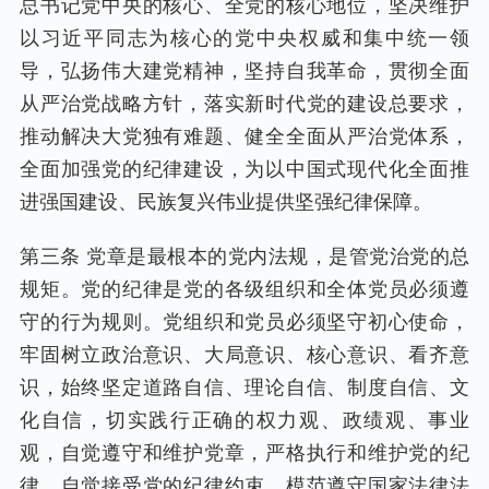
总书记党中央的核心、全党的核心地位，坚决维护
以习近平同志为核心的党中央权威和集中统一领
导，弘扬伟大建党精神，坚持自我革命，贯彻全面
从严治党战略方针，落实新时代党的建设总要求，
推动解决大党独有难题、健全全面从严治党体系，
全面加强党的纪律建设，为以中国式现代化全面推
进强国建设、民族复兴伟业提供坚强纪律保障。
第三条 党章是最根本的党内法规，是管党治党的总
规矩。党的纪律是党的各级组织和全体党员必须遵
守的行为规则。党组织和党员必须坚守初心使命，
牢固树立政治意识、大局意识、核心意识、看齐意
识，始终坚定道路自信、理论自信、制度自信、文
化自信，切实践行正确的权力观、政绩观、事业
观，自觉遵守和维护党章，严格执行和维护党的纪
律，自觉接受党的纪律约束，模范遵守国家法律法